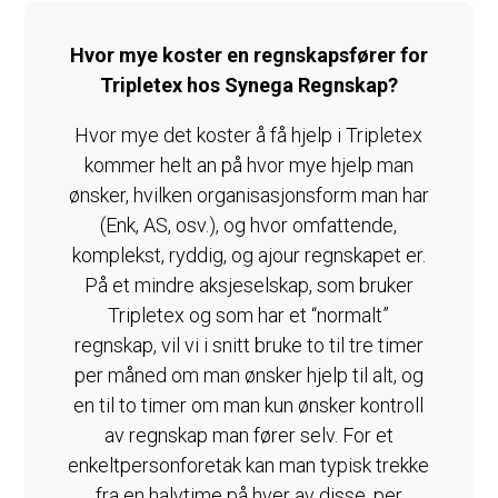
Hvor mye koster en regnskapsfører for
Tripletex hos Synega Regnskap?
Hvor mye det koster å få hjelp i Tripletex
kommer helt an på hvor mye hjelp man
ønsker, hvilken organisasjonsform man har
(Enk, AS, osv.), og hvor omfattende,
komplekst, ryddig, og ajour regnskapet er.
På et mindre aksjeselskap, som bruker
Tripletex og som har et “normalt”
regnskap, vil vi i snitt bruke to til tre timer
per måned om man ønsker hjelp til alt, og
en til to timer om man kun ønsker kontroll
av regnskap man fører selv. For et
enkeltpersonforetak kan man typisk trekke
fra en halvtime på hver av disse, per